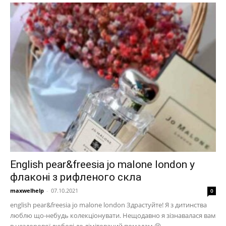
English pear&freesia jo malone london у
флаконі з рифленого скла
maxwelhelp
-
07.10.2021
0
english pear&freesia jo malone london Здрастуйте! Я з дитинства
люблю що-небудь колекціонувати. Нещодавно я зізнавалася вам