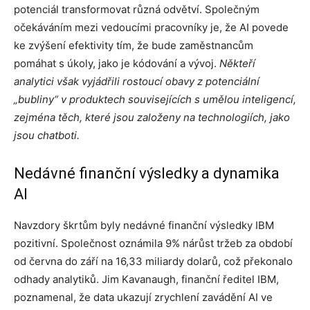
potenciál transformovat různá odvětví. Společným
očekáváním mezi vedoucími pracovníky je, že AI povede
ke zvýšení efektivity tím, že bude zaměstnancům
pomáhat s úkoly, jako je kódování a vývoj.
Někteří
analytici však vyjádřili rostoucí obavy z potenciální
„bubliny“ v produktech souvisejících s umělou inteligencí,
zejména těch, které jsou založeny na technologiích, jako
jsou chatboti.
Nedávné finanční výsledky a dynamika
AI
Navzdory škrtům byly nedávné finanční výsledky IBM
pozitivní. Společnost oznámila 9% nárůst tržeb za období
od června do září na 16,33 miliardy dolarů, což překonalo
odhady analytiků. Jim Kavanaugh, finanční ředitel IBM,
poznamenal, že data ukazují zrychlení zavádění AI ve