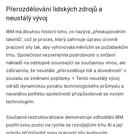
Přerozdělování lidských zdrojů a
neustálý vývoj
IBM má dlouhou historii toho, co nazývá „přeskupováním
talentů“, což je proces, který zahrnuje úpravu úrovně
pracovní síly tak, aby vyhovovala měnícím se požadavkům
trhu. Společnost nezveřejnila podrobnosti o snížení
nákladů na odstupné související se současnou vlnou, ale
zdůraznila, že neustále „přerozděluje lidi a dovednosti“ v
souladu se změnami poptávky. > Tento neustálý vývoj
odráží dynamickou povahu technologického průmyslu a
neustálou potřebu společností přizpůsobovat se novým
technologiím.
Současná restrukturalizace demonstruje odhodlání IBM
posílit svou pozici na rychle se rozvíjejícím trhu AI a její
ochotu přizpůsobit svou pracovní sílu budoucím