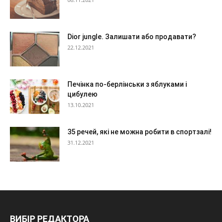
Dior jungle. Залишати або продавати?
22.12.2021
Печінка по-берлінськи з яблуками і
цибулею
13.10.2021
35 речей, які не можна робити в спортзалі!
31.12.2021
ВИБІР РЕДАКТОРА