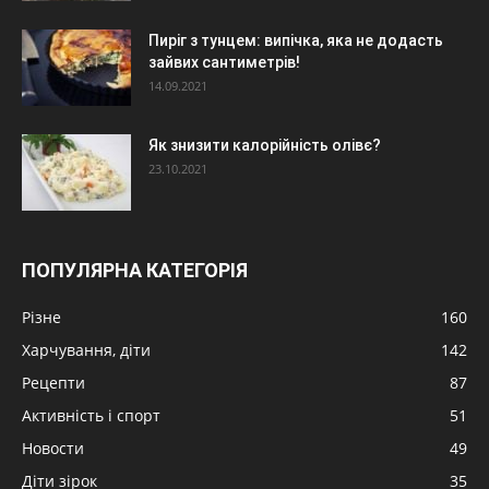
Пиріг з тунцем: випічка, яка не додасть
зайвих сантиметрів!
14.09.2021
Як знизити калорійність олівє?
23.10.2021
ПОПУЛЯРНА КАТЕГОРІЯ
Різне
160
Харчування, діти
142
Рецепти
87
Активність і спорт
51
Новости
49
Діти зірок
35