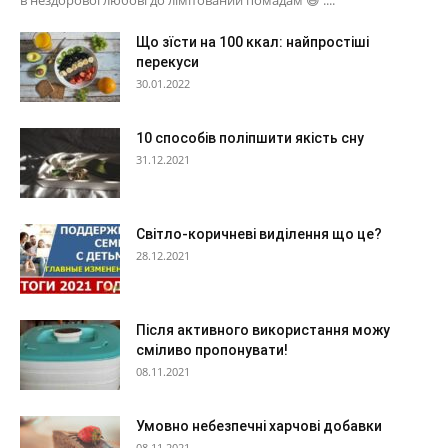
в нездорової любові до лімітований помадам 😆 ....
Що зїсти на 100 ккал: найпростіші
перекуси
30.01.2022
10 способів поліпшити якість сну
31.12.2021
Світло-коричневі виділення що це?
28.12.2021
Після активного використання можу
сміливо пропонувати!
08.11.2021
Умовно небезпечні харчові добавки
08.11.2021