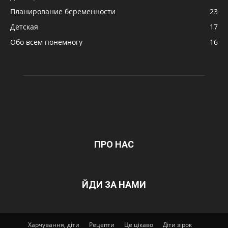
Планирование беременности
23
Детская
17
Обо всем понемногу
16
ПРО НАС
ЙДИ ЗА НАМИ
Харчування, діти
Рецепти
Це цікаво
Діти зірок