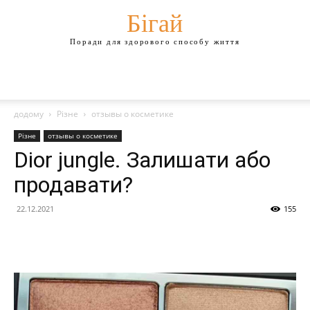
Бігай
Поради для здорового способу життя
додому
Різне
отзывы о косметике
Різне
отзывы о косметике
Dior jungle. Залишати або
продавати?
22.12.2021
155