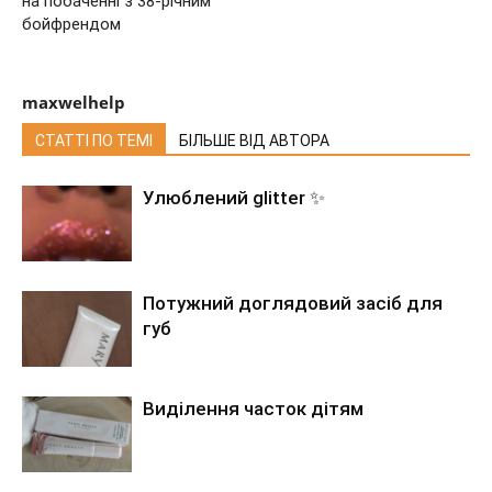
на побаченні з 38-річним
бойфрендом
maxwelhelp
СТАТТІ ПО ТЕМІ
БІЛЬШЕ ВІД АВТОРА
Улюблений glitter ✨
Потужний доглядовий засіб для
губ
Виділення часток дітям