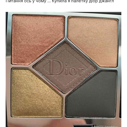
Питання ось у чому … Купила я палетку діор джангл