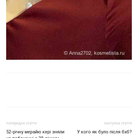
попередня стаття
наступна стаття
52-річну мерайю кері зняли
У кого як було після бхб?