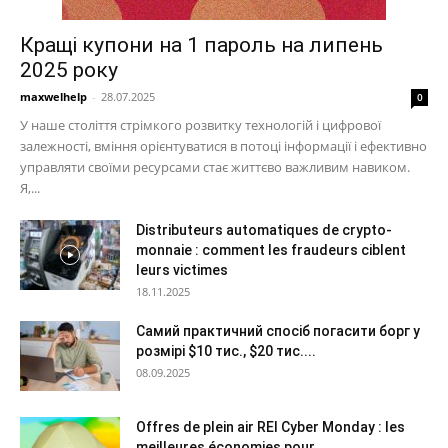
Кращі купони на 1 пароль на липень
2025 року
maxwelhelp
-
28.07.2025
0
У наше століття стрімкого розвитку технологій і цифрової
залежності, вміння орієнтуватися в потоці інформації і ефективно
управляти своїми ресурсами стає життєво важливим навиком.
Я,...
Distributeurs automatiques de crypto-
monnaie : comment les fraudeurs ciblent
leurs victimes
18.11.2025
Самий практичний спосіб погасити борг у
розмірі $10 тис., $20 тис....
08.09.2025
Offres de plein air REI Cyber ​​Monday : les
meilleures économies pour...