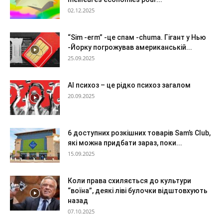
02.12.2025
“Sim -erm” -це спам -chuma. Гігант у Нью
-Йорку погрожував американській...
25.09.2025
AI психоз – це рідко психоз загалом
20.09.2025
6 доступних розкішних товарів Sam’s Club,
які можна придбати зараз, поки...
15.09.2025
Коли права схиляється до культури
“воїна”, деякі ліві булочки відштовхують
назад
07.10.2025