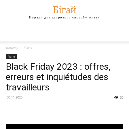
Бігай
Поради для здорового способу життя
додому
Різне
Різне
Black Friday 2023 : offres,
erreurs et inquiétudes des
travailleurs
30.11.2025
26