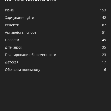
Різне
153
Харчування, діти
142
Рецепти
87
Активність і спорт
51
Новости
49
Діти зірок
35
Планирование беременности
23
Детская
17
Обо всем понемногу
16