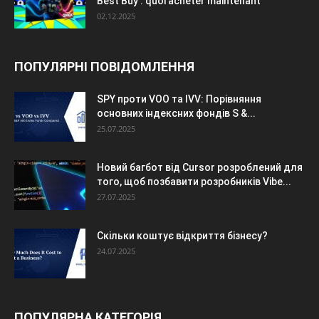
Best Buy : quoi acheter maintenant
02.12.2025
ПОПУЛЯРНІ ПОВІДОМЛЕННЯ
SPY проти VOO та IVV: Порівняння
основних індексних фондів S &...
25.07.2025
Новий багбот від Cursor розроблений для
того, щоб позбавити розробників Vibe...
27.07.2025
Скільки коштує відкриття бізнесу?
24.07.2025
ПОПУЛЯРНА КАТЕГОРІЯ