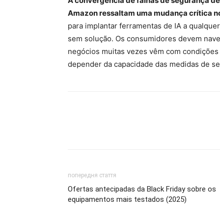
A convergência de falhas de segurança de I
Amazon ressaltam uma mudança crítica no
para implantar ferramentas de IA a qualqu
sem solução. Os consumidores devem naveg
negócios muitas vezes vêm com condições oc
depender da capacidade das medidas de se
попередня стаття
Ofertas antecipadas da Black Friday sobre os
equipamentos mais testados (2025)