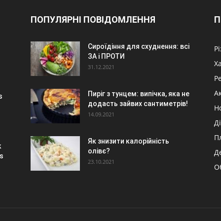
ПОПУЛЯРНІ ПОВІДОМЛЕННЯ
П
Сироїдіння для схуднення: всі
Р
ЗА і ПРОТИ
Х
31.12.2021
Р
А
Пиріг з тунцем: випічка, яка не
s
додасть зайвих сантиметрів!
Н
14.09.2021
Ді
П
Як знизити калорійність
k
олівє?
Д
s
23.10.2021
О