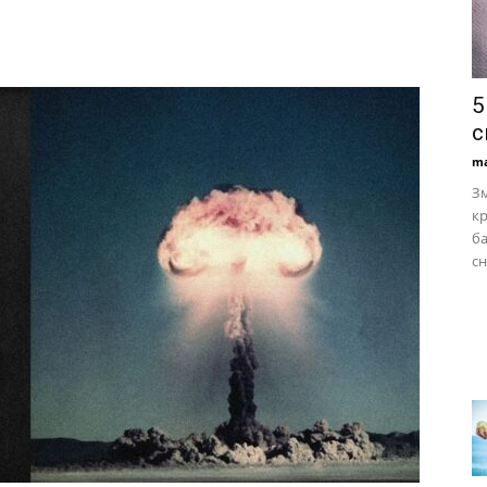
5
с
ma
Зм
к
ба
сн