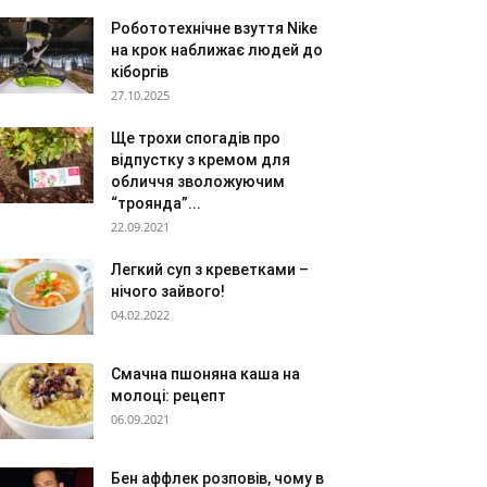
Робототехнічне взуття Nike
на крок наближає людей до
кіборгів
27.10.2025
Ще трохи спогадів про
відпустку з кремом для
обличчя зволожуючим
“троянда”...
22.09.2021
Легкий суп з креветками –
нічого зайвого!
04.02.2022
Смачна пшоняна каша на
молоці: рецепт
06.09.2021
Бен аффлек розповів, чому в