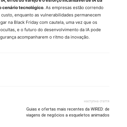
A, erros do varejo e o esforço incansável de IA da
 cenário tecnológico
. As empresas estão correndo
er custo, enquanto as vulnerabilidades permanecem
ar na Black Friday com cautela, uma vez que os
ultas, e o futuro do desenvolvimento da IA ​​pode
gurança acompanharem o ritmo da inovação.
наступна стаття
Guias e ofertas mais recentes da WIRED: de
viagens de negócios a esqueletos animados