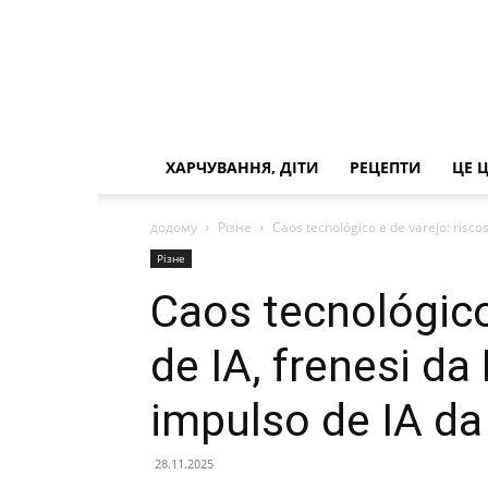
ХАРЧУВАННЯ, ДІТИ
РЕЦЕПТИ
ЦЕ 
додому
Різне
Caos tecnológico e de varejo: riscos 
Різне
Caos tecnológico
de IA, frenesi da
impulso de IA d
28.11.2025