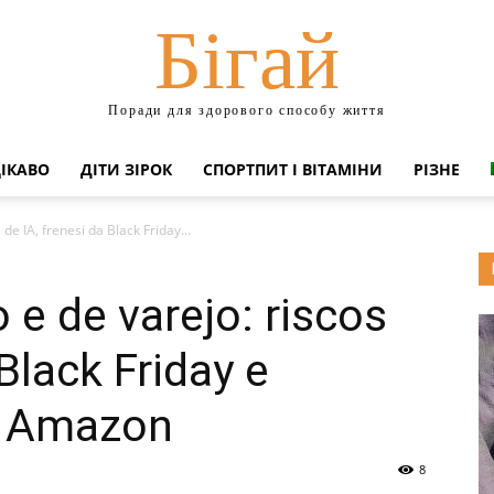
Бігай
Поради для здорового способу життя
ЦІКАВО
ДІТИ ЗІРОК
СПОРТПИТ І ВІТАМІНИ
РІЗНЕ
de IA, frenesi da Black Friday...
 e de varejo: riscos
 Black Friday e
a Amazon
8