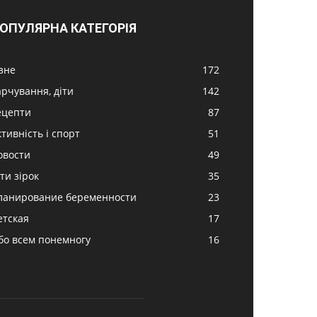
ОПУЛЯРНА КАТЕГОРІЯ
ізне
172
арчування, діти
142
ецепти
87
ктивність і спорт
51
овости
49
ти зірок
35
ланирование беременности
23
етская
17
бо всем понемногу
16