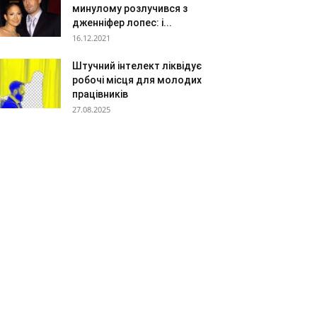
минулому розлучився з
дженніфер лопес: і...
16.12.2021
Штучний інтелект ліквідує
робочі місця для молодих
працівників
27.08.2025