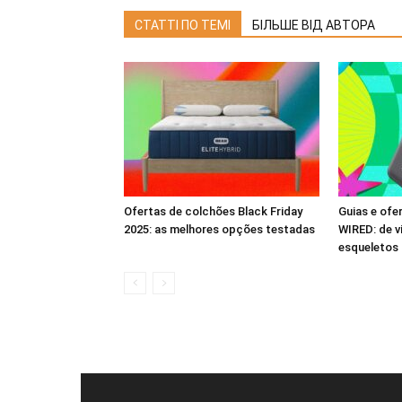
СТАТТІ ПО ТЕМІ
БІЛЬШЕ ВІД АВТОРА
Ofertas de colchões Black Friday
Guias e ofe
2025: as melhores opções testadas
WIRED: de v
esqueletos