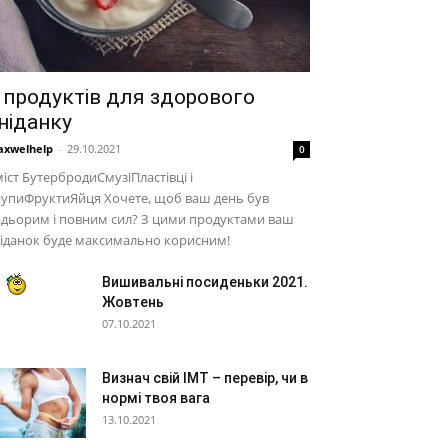
 продуктів для здорового
ніданку
xwelhelp
-
29.10.2021
0
іст БутербродиСмузіПластівці і
рупиФруктиЯйця Хочете, щоб ваш день був
дьорим і повним сил? З цими продуктами ваш
іданок буде максимально корисним!
Вишивальні посиденьки 2021.
Жовтень
07.10.2021
Визнач свій ІМТ – перевір, чи в
нормі твоя вага
13.10.2021