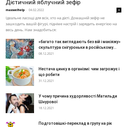
Дієтичний яблучний зефір
maxwelhelp
-
04.02.2022
0
Ідеальне ласощі для всіх, хто на дієті. Домашній зефір не
зашкодить вашій фігурі, підніме настрій і зарядить енергією на
весь день. Нам знадобиться:
«багато так виглядають без вій і макіяжу»
скульптура снігуроньки в російському...
08.12.2021
Нестача цинку в організмі: чим загрожує і
що робити
31.12.2021
У чому причина худорлявості Матильди
Шнурової
18.12.2021
Подготовішкі-переклад в групу на рік