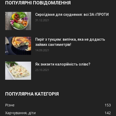
ПОПУЛЯРНІ ПОВІДОМЛЕННЯ
Сироїдіння для схуднення: всі ЗА і ПРОТИ
31.12.2021
Пиріг з тунцем: випічка, яка не додасть
зайвих сантиметрів!
14.09.2021
Як знизити калорійність олівє?
23.10.2021
ПОПУЛЯРНА КАТЕГОРІЯ
Різне
153
Харчування, діти
142