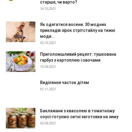
старше, чи варто?
14.10.2021
Як одягатися восени: 30 модних
прикладів зірок стрітстайлу на тижні
моди...
02.10.2021
Приголомшливий рецепт: тушкована
гарбуз з картоплею і овочами
15.09.2021
Виділення часток дітям
01.11.2021
Баклажани з квасолею в томатному
соусі-готуємо ситні заготовки на зиму
02.09.2021