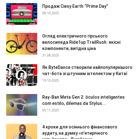
Продаж Ciesy Earth “Prime Day”
08.10.2025
Огляд електричного гірського
велосипеда Ride1up TrailRush: якісні
компоненти, вигідна ціна
31.08.2025
Як ByteDance створили найпопулярнішого
чат-бота зі штучним інтелектом у Китаї
19.10.2025
Ray-Ban Meta Gen 2: óculos inteligentes
com estilo, dilemas da Stylus...
05.11.2025
4 кроки для осіннього фінансового
аудиту, на думку «п’ятирічного