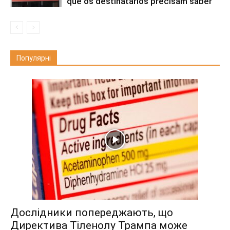
que os destinatários precisam saber
Популярні
Дослідники попереджають, що
Директива Тіленолу Трампа може