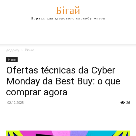
Бігай
Поради для здорового способу життя
додому
Різне
Різне
Ofertas técnicas da Cyber ​​
Monday da Best Buy: o que
comprar agora
02.12.2025
26