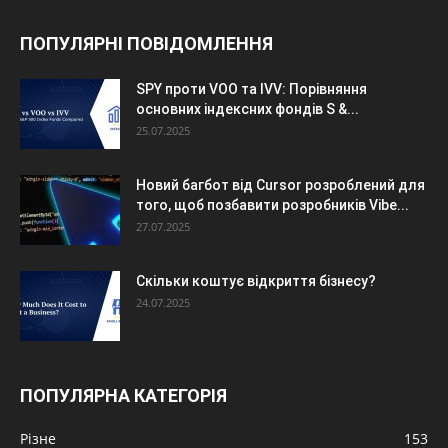
ПОПУЛЯРНІ ПОВІДОМЛЕННЯ
SPY проти VOO та IVV: Порівняння
основних індексних фондів S &...
25.07.2025
Новий багбот від Cursor розроблений для
того, щоб позбавити розробників Vibe...
27.07.2025
Скільки коштує відкриття бізнесу?
24.07.2025
ПОПУЛЯРНА КАТЕГОРІЯ
Різне
153