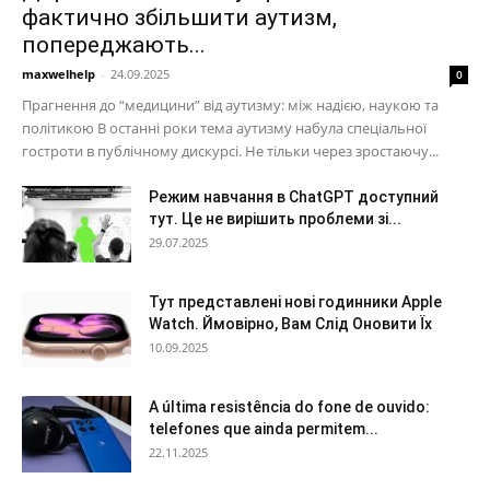
фактично збільшити аутизм,
попереджають...
maxwelhelp
-
24.09.2025
0
Прагнення до “медицини” від аутизму: між надією, наукою та
політикою В останні роки тема аутизму набула спеціальної
гостроти в публічному дискурсі. Не тільки через зростаючу...
Режим навчання в ChatGPT доступний
тут. Це не вирішить проблеми зі...
29.07.2025
Тут представлені нові годинники Apple
Watch. Ймовірно, Вам Слід Оновити Їх
10.09.2025
A última resistência do fone de ouvido:
telefones que ainda permitem...
22.11.2025