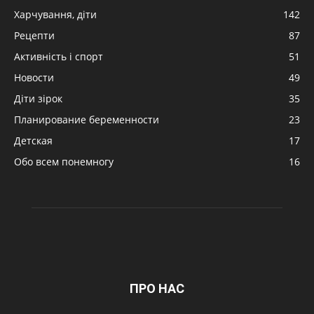
Харчування, діти
142
Рецепти
87
Активність і спорт
51
Новости
49
Діти зірок
35
Планирование беременности
23
Детская
17
Обо всем понемногу
16
ПРО НАС