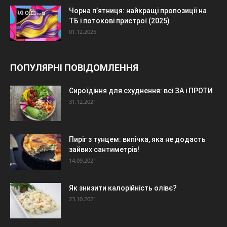
Чорна п’ятниця: найкращі пропозиції на
ТБ і потокові пристрої (2025)
01.12.2025
ПОПУЛЯРНІ ПОВІДОМЛЕННЯ
Сироїдіння для схуднення: всі ЗА і ПРОТИ
31.12.2021
Пиріг з тунцем: випічка, яка не додасть
зайвих сантиметрів!
14.09.2021
Як знизити калорійність олівє?
23.10.2021