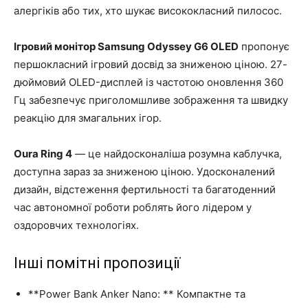
алергіків або тих, хто шукає висококласний пилосос.
Ігровий монітор Samsung Odyssey G6 OLED
пропонує
першокласний ігровий досвід за зниженою ціною. 27-
дюймовий OLED-дисплей із частотою оновлення 360
Гц забезпечує приголомшливе зображення та швидку
реакцію для змагальних ігор.
Oura Ring 4
— це найдосконаліша розумна каблучка,
доступна зараз за зниженою ціною. Удосконалений
дизайн, відстеження фертильності та багатоденний
час автономної роботи роблять його лідером у
оздоровчих технологіях.
Інші помітні пропозиції
**Power Bank Anker Nano: ** Компактне та