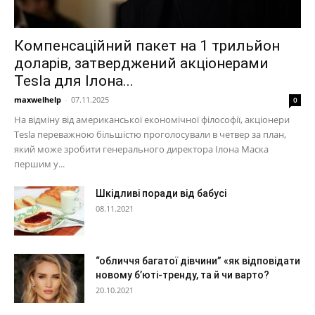
Компенсаційний пакет на 1 трильйон
доларів, затверджений акціонерами
Tesla для Ілона...
maxwelhelp
-
07.11.2025
0
На відміну від американської економічної філософії, акціонери
Tesla переважною більшістю проголосували в четвер за план,
який може зробити генерального директора Ілона Маска
першим у...
Шкідливі поради від бабусі
08.11.2021
“обличчя багатої дівчини” «як відповідати
новому б’юті-тренду, та й чи варто?
20.10.2021