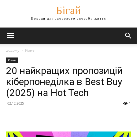
Бігай
Поради для здорового способу життя
додому
Різне
Різне
20 найкращих пропозицій
кіберпонеділка в Best Buy
(2025) на Hot Tech
02.12.2025
1