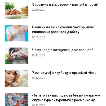
5 продуктів від стресу – настрій в нормі!
29.10.2021
Вчені назвали ключовий фактор, який
впливає на розвиток діабету
03.09.2021
Чому кардіо натщесерце не працює?
08.11.2021
7 ознак дефіциту йоду в організмі жінки
02.12.2021
«багато так виглядають без вій і макіяжу»
скульптура снігуроньки в російському...
08.12.2021