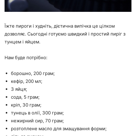
Їжте пироги і худніть, дієтична випічка це цілком
дозволяє. Сьогодні готуємо швидкий і простий пиріг з
тунцем і яйцем.
Нам буде потрібно:
борошно, 200 грам;
кефір, 200 мл;
3 яйця;
сода, 5 грам;
кріп, 30 грам;
тунець в олії, 300 грам;
нежирний сир, 70 грам;
розтоплене масло для змащування форми;