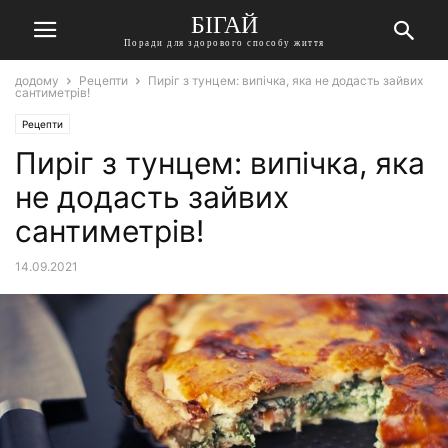
БІГАЙ
Поради для здорового способу життя
додому
Рецепти
Пиріг з тунцем: випічка, яка не додасть зайвих
сантиметрів!
Рецепти
Пиріг з тунцем: випічка, яка
не додасть зайвих
сантиметрів!
14.09.2021