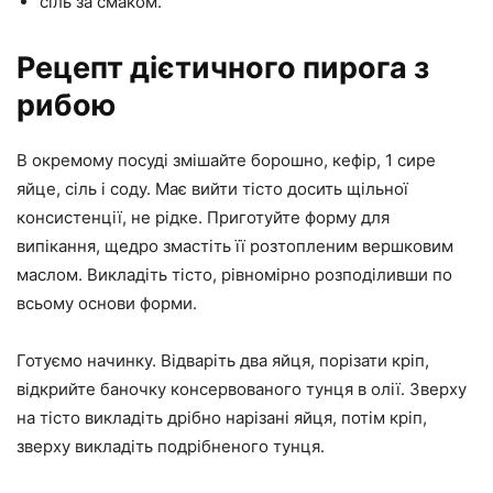
сіль за смаком.
Рецепт дієтичного пирога з
рибою
В окремому посуді змішайте борошно, кефір, 1 сире
яйце, сіль і соду. Має вийти тісто досить щільної
консистенції, не рідке. Приготуйте форму для
випікання, щедро змастіть її розтопленим вершковим
маслом. Викладіть тісто, рівномірно розподіливши по
всьому основи форми.
Готуємо начинку. Відваріть два яйця, порізати кріп,
відкрийте баночку консервованого тунця в олії. Зверху
на тісто викладіть дрібно нарізані яйця, потім кріп,
зверху викладіть подрібненого тунця.