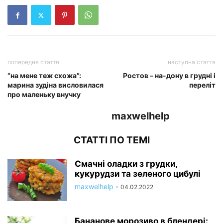
попередня стаття
наступна стаття
“на мене теж схожа”:
Ростов – на-дону в грудні і
марина зудіна висловилася
переліт
про маленьку внучку
maxwelhelp
СТАТТІ ПО ТЕМІ
Смачні оладки з грудки,
кукурудзи та зеленого цибулі
maxwelhelp
-
04.02.2022
Бананове морозиво в блендері: