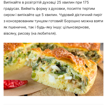
Випікайте в розігрітій духовці 25 хвилин при 175
градусах. Вийміть форму з духовки, посипте тертим
сиром і випікайте ще 5 хвилин. Чудовий дієтичний пиріг
з консервованим тунцем готовий! Борошно можна взяти
як пшеничне, так і будь-яку іншу: цільнозернове,
вівсяну, рисову (на любителя).