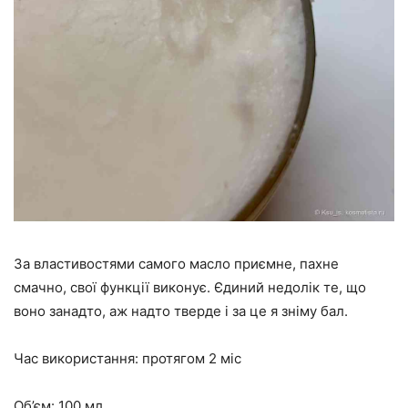
За властивостями самого масло приємне, пахне
смачно, свої функції виконує. Єдиний недолік те, що
воно занадто, аж надто тверде і за це я зніму бал.
Час використання: протягом 2 міс
Об’єм: 100 мл