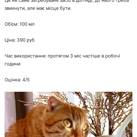
Це не саме затребуване засіб в догляді, до нього треба
звикнути, але має місце бути.
Об’єм: 100 мл
Ціна: 390 руб
Час використання: протягом 3 міс частіше в робочі
години
Оцінка: 4/5