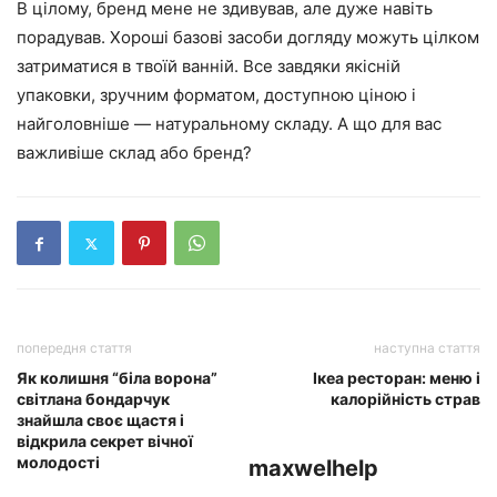
В цілому, бренд мене не здивував, але дуже навіть
порадував. Хороші базові засоби догляду можуть цілком
затриматися в твоїй ванній. Все завдяки якісній
упаковки, зручним форматом, доступною ціною і
найголовніше — натуральному складу. А що для вас
важливіше склад або бренд?
попередня стаття
наступна стаття
Як колишня “біла ворона”
Ікеа ресторан: меню і
світлана бондарчук
калорійність страв
знайшла своє щастя і
відкрила секрет вічної
молодості
maxwelhelp