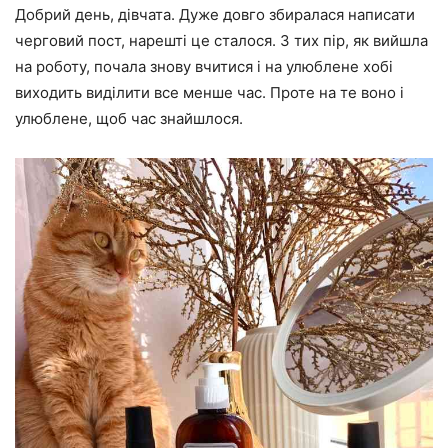
Добрий день, дівчата. Дуже довго збиралася написати
черговий пост, нарешті це сталося. З тих пір, як вийшла
на роботу, почала знову вчитися і на улюблене хобі
виходить виділити все менше час. Проте на те воно і
улюблене, щоб час знайшлося.