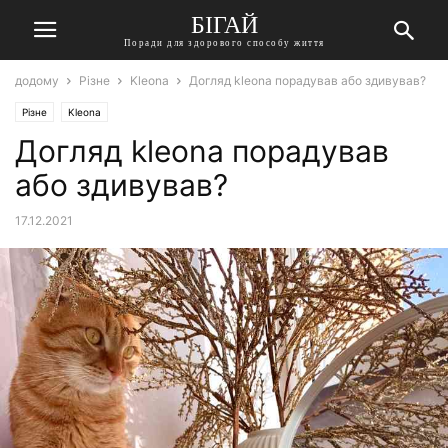
БІГАЙ
Поради для здорового способу життя
додому
Різне
Kleona
Догляд kleona порадував або здивував?
Різне
Kleona
Догляд kleona порадував
або здивував?
17.12.2021