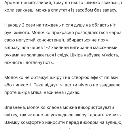
Аромат ненав’язливий, тому до нього швидко звикаєш, і
коли звикнеш, можна сплутати із засобом без запаху.
Наношу 2 рази на тиждень після душу на область ніг,
рук, живота. Молочко прекрасно розподіляється через
свою негустий консистенції, вбирається не прям
відразу, але через 1-2 хвилини витирання масажними
рухами не залишається і сліду. Шкіра набуває м’якість,
ніжність і доглянутість.
Молочко не обтяжує шкіру і не створює ефект плівки
або липкості. Таке відчуття, що ти нічого не завдавала,
проте шкіра м’яка, насичена і дихає.
Впевнена, молочко клеона можна використовувати
влітку, так як воно не ускладнює шкіру і досить живить.
Взимку комфортно наносити перед виходом на вулицю,