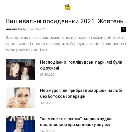
Вишивальні посиденьки 2021. Жовтень
maxwelhelp
-
07.10.2021
0
Заходьте до нас на вишивальні посиденьки зі своїми роботами і
процесами... І просто поговорити. Середина осені... А вишивці всі
пори року покірні і ми...
Несподівано: голлівудські пари, які були
одружені
03.10.2021
Не хмурся: як прибрати зморшки на лобі
без ботокса і операцій
30.08.2021
“на мене теж схожа”: марина зудіна
висловилася про маленьку внучку
14.09.2021