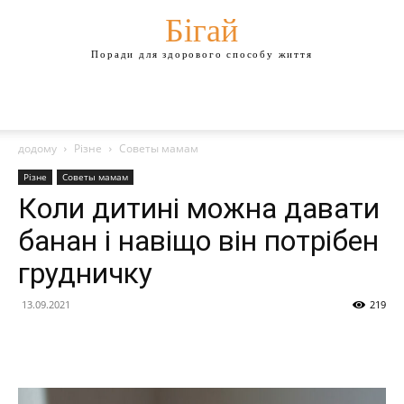
Бігай
Поради для здорового способу життя
додому
Різне
Советы мамам
Різне
Советы мамам
Коли дитині можна давати
банан і навіщо він потрібен
грудничку
13.09.2021
219