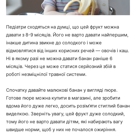
Педіатри сходяться на думці, що цей фрукт можна
давати з 8-9 місяців. Його не варто давати найпершим,
інакше дитина звикне до солодкого і може
відмовлятися від інших корисних речей — овочів і каш.
Ні в якому разі не можна давати банан раніше 6
місяців. Через це може статися серйозний збій в
роботі незміцнілої травної системи.
Спочатку давайте малюкові банан у вигляді пюре.
Готове пюре можна купити в магазині, але зробити
вдома його дуже легко, досить розім’яти стиглий банан
виделкою. Зверніть увагу, цей фрукт дуже солодкий,
тому його не варто давати дітям, які набирають вагу
швидше норми, щоб у них не почалося ожиріння.