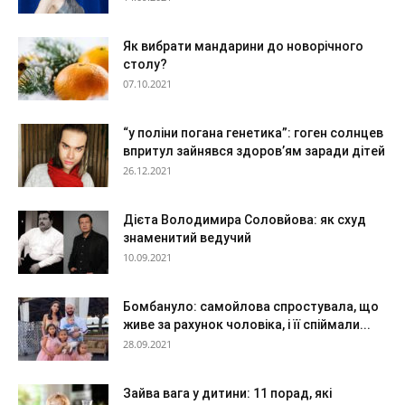
Як вибрати мандарини до новорічного
столу?
07.10.2021
“у поліни погана генетика”: гоген солнцев
впритул зайнявся здоров’ям заради дітей
26.12.2021
Дієта Володимира Соловйова: як схуд
знаменитий ведучий
10.09.2021
Бомбануло: самойлова спростувала, що
живе за рахунок чоловіка, і її спіймали...
28.09.2021
Зайва вага у дитини: 11 порад, які