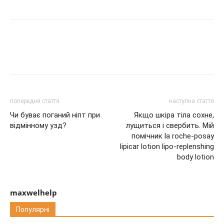
попередня стаття
наступна стаття
Чи буває поганий ніпт при
Якщо шкіра тіла сохне,
відмінному узд?
лущиться і свербить. Мій
помічник la roche-posay
lipicar lotion lipo-replenshing
body lotion
maxwelhelp
Популярні