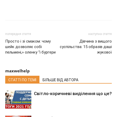
попередня стаття
наступна стаття
Просто і зі смаком: чому
Дівчина з вищого
шейк дозволяє собі
суспільства: 15 образів даші
пельмені,» оленку “і бургери
жукової
maxwelhelp
СТАТТІ ПО ТЕМІ
БІЛЬШЕ ВІД АВТОРА
Світло-коричневі виділення що це?