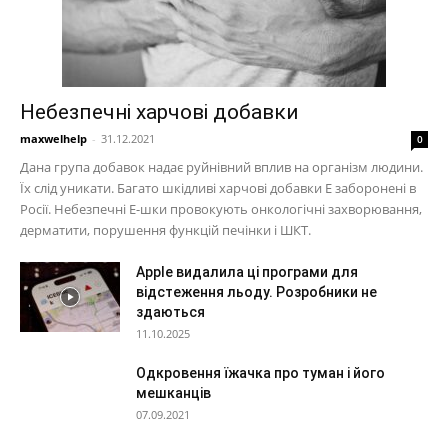
Небезпечні харчові добавки
maxwelhelp
-
31.12.2021
0
Дана група добавок надає руйнівний вплив на організм людини.
Їх слід уникати. Багато шкідливі харчові добавки Е заборонені в
Росії. Небезпечні Е-шки провокують онкологічні захворювання,
дерматити, порушення функцій печінки і ШКТ.
Apple видалила ці програми для
відстеження льоду. Розробники не
здаються
11.10.2025
Одкровення їжачка про туман і його
мешканців
07.09.2021