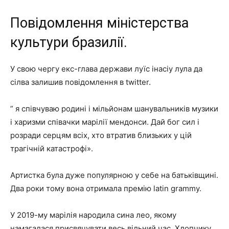
Повідомлення міністерства
культури бразилії.
У свою чергу екс-глава держави луїс інасіу лула да
сілва залишив повідомлення в twitter.
” я співчуваю родині і мільйонам шанувальників музики
і харизми співачки марілії мендонси. Дай бог сил і
розради серцям всіх, хто втратив близьких у цій
трагічній катастрофі».
Артистка була дуже популярною у себе на батьківщині.
Два роки тому вона отримала премію latin grammy.
У 2019-му марілія народила сина лео, якому
намагалася присвячувати весь вільний час. Хлопчику