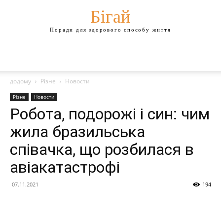
Бігай
Поради для здорового способу життя
додому
Різне
Новости
Різне
Новости
Робота, подорожі і син: чим
жила бразильська
співачка, що розбилася в
авіакатастрофі
07.11.2021
194