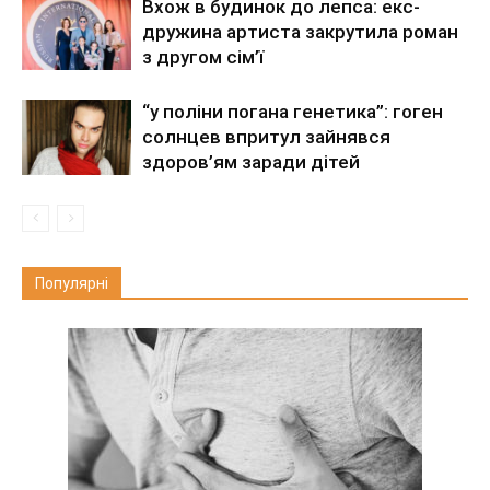
Вхож в будинок до лепса: екс-
дружина артиста закрутила роман
з другом сім’ї
“у поліни погана генетика”: гоген
солнцев впритул зайнявся
здоров’ям заради дітей
Популярні