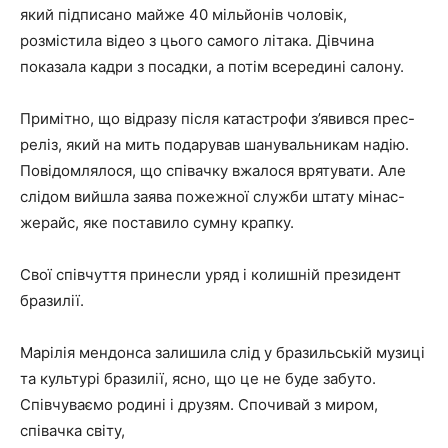
який підписано майже 40 мільйонів чоловік,
розмістила відео з цього самого літака. Дівчина
показала кадри з посадки, а потім всередині салону.
Примітно, що відразу після катастрофи з’явився прес-
реліз, який на мить подарував шанувальникам надію.
Повідомлялося, що співачку вжалося врятувати. Але
слідом вийшла заява пожежної служби штату мінас-
жерайс, яке поставило сумну крапку.
Свої співчуття принесли уряд і колишній президент
бразилії.
Марілія мендонса залишила слід у бразильській музиці
та культурі бразилії, ясно, що це не буде забуто.
Співчуваємо родині і друзям. Спочивай з миром,
співачка світу,