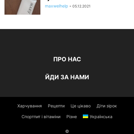
maxwelhelp
-
05.12.2021
ПРО НАС
ЙДИ ЗА НАМИ
Харчування
Рецепти
Це цікаво
Діти зірок
Спортпит і вітаміни
Різне
Українська
©