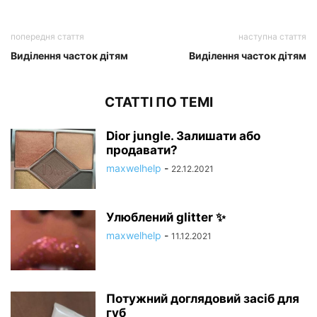
попередня стаття
наступна стаття
Виділення часток дітям
Виділення часток дітям
СТАТТІ ПО ТЕМІ
Dior jungle. Залишати або
продавати?
maxwelhelp
-
22.12.2021
Улюблений glitter ✨
maxwelhelp
-
11.12.2021
Потужний доглядовий засіб для
губ