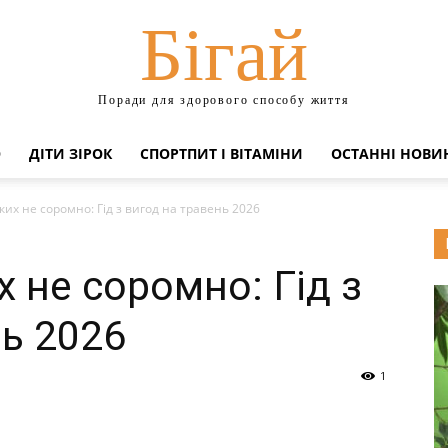
Бігай
Поради для здорового способу життя
О
ДІТИ ЗІРОК
СПОРТПИТ І ВІТАМІНИ
ОСТАННІ НОВИН
ких не соромно: Гід з вигод на травень 2026
х не соромно: Гід з
нь 2026
1