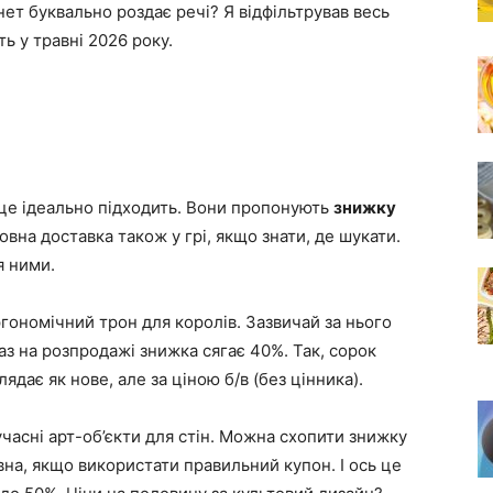
нет буквально роздає речі? Я відфільтрував весь
ь у травні 2026 року.
 і це ідеально підходить. Вони пропонують
знижку
овна доставка також у грі, якщо знати, де шукати.
я ними.
Ергономічний трон для королів. Зазвичай за нього
аз на розпродажі знижка сягає 40%. Так, сорок
ядає як нове, але за ціною б/в (без цінника).
учасні арт-об’єкти для стін. Можна схопити знижку
вна, якщо використати правильний купон. І ось це