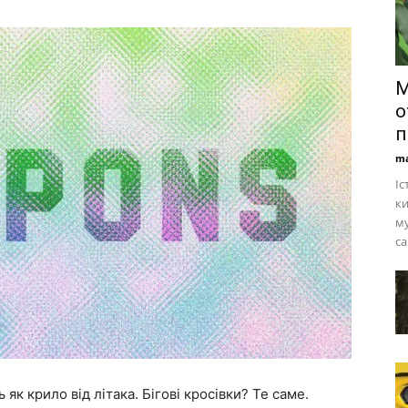
М
о
п
ma
Іс
ки
му
са
 як крило від літака. Бігові кросівки? Те саме.