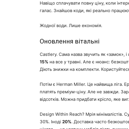
Навіщо сплачувати повну ціну, коли інтер
галас. Знайшов коди, які реально працюют
Жодної води. Лише економія.
Оновлення вітальні
Castlery. Сама назва звучить як «замок»,
15%
на все у травні. Але є нюанс: безкошт
Діють знижки на комплекти. Користуйтес
Потім є Herman Miller. Це найвища ліга. 
платять преміум-ціну. Але не завжди. Зар
відсотків. Можна придбати крісло, яке вигл
Design Within Reach? Мрія мінімалістів. С
30%. Іноді
20%
. Доставка часто безкошто