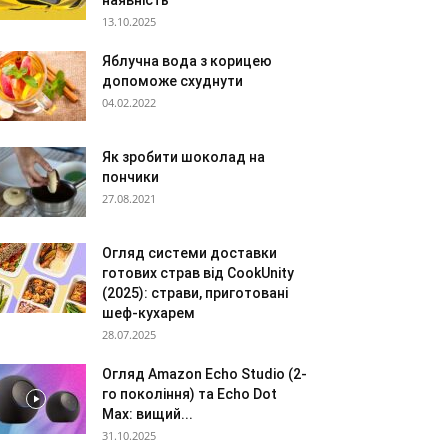
наявність
13.10.2025
Яблучна вода з корицею
допоможе схуднути
04.02.2022
Як зробити шоколад на
пончики
27.08.2021
Огляд системи доставки
готових страв від CookUnity
(2025): страви, приготовані
шеф-кухарем
28.07.2025
Огляд Amazon Echo Studio (2-
го покоління) та Echo Dot
Max: вищий...
31.10.2025