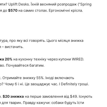
и? Uplift Desks. Їхній весняний розпродаж (“Spring
ія до
$570
на самих столах. Ергономічні крісла.
стура, про яку всі говорять. Цього місяця знижка
я – вистачить.
ка 20%
на кухонну техніку через купони WIRED.
во. Почувайтеся багатим.
х. Отримайте знижку 55%. Іноді включають
 Чому б і ні. Це заощаджує час. І Definitely гроші.
н.
$20 знижка
на перше замовлення від $49. Існують
 для тварин. Правду кажучи: собаки будуть їсти