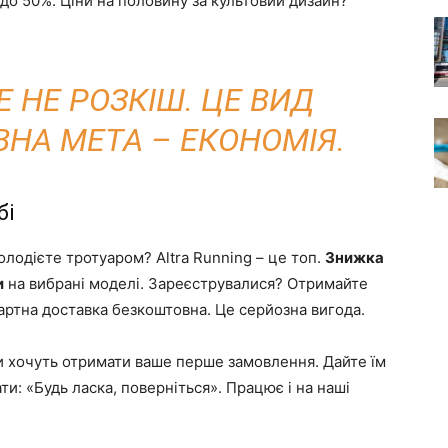
до 50%. Ціни на половину за культовий дизайн?
 НЕ РОЗКІШ. ЦЕ ВИД
ВНА МЕТА – ЕКОНОМІЯ.
бі
олодієте тротуаром? Altra Running – це топ.
Знижка
и
на вибрані моделі. Зареєструвалися? Отримайте
ртна доставка безкоштовна. Це серйозна вигода.
ни хочуть отримати ваше перше замовлення. Дайте їм
ати: «Будь ласка, поверніться». Працює і на наші