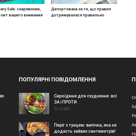
sary Sale: снаряжение,
Депортована за те, що правил
тоит вашего внимания
дотримувалася правильно
ПОПУЛЯРНІ ПОВІДОМЛЕННЯ
П
ію
Сироїдіння для схуднення: всі
О
ЗА і ПРОТИ
Х
31.12.2021
Р
А
Пиріг з тунцем: випічка, яка не
додасть зайвих сантиметрів!
Н