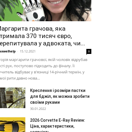
аргарита грачова, яка
тримала 370 тисяч євро,
ерепитувала у адвоката, чи...
xwelhelp
-
15.12.2021
0
торія маргарити грачової, якій чоловік відрубав
сті рук, поступово підходить до фіналу. Її
читель відбуває у в'язниці 14-річний термін, у
мої рити давно нова...
Креслення і розміри пастки
для бджіл, як можна зробити
своїми руками
30.01.2022
2026 Corvette E-Ray Review:
Ціна, характеристики,