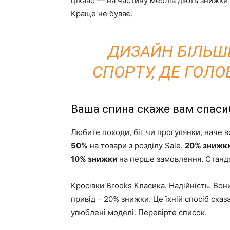
цікаво — на частину меблів діють знижки 
Краще не буває.
ДИЗАЙН БІЛЬШЕ
СПОРТУ, ДЕ ГОЛО
Ваша спина скаже вам спаси
Любите походи, біг чи прогулянки, наче в
50%
на товари з розділу Sale.
20% знижк
10% знижки
на перше замовлення. Станда
Кросівки Brooks Класика. Надійність. Во
привід – 20% знижки. Це їхній спосіб сказ
улюблені моделі. Перевірте список.