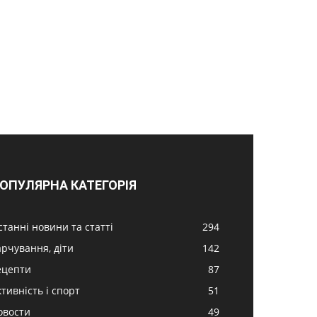
ОПУЛЯРНА КАТЕГОРІЯ
станні новини та статті
294
арчування, діти
142
ецепти
87
ктивність і спорт
51
овости
49