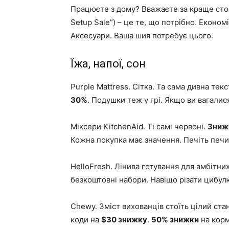
Працюєте з дому? Вважаєте за краще стоят
Setup Sale”) – це те, що потрібно. Економ
Аксесуари. Ваша шия потребує цього.
Їжа, напої, сон
Purple Mattress. Сітка. Та сама дивна тек
30%
. Подушки теж у грі. Якщо ви вагалис
Міксери KitchenAid. Ті самі червоні.
Зниж
Кожна покупка має значення. Печіть печи
HelloFresh. Лінива готування для амбітни
безкоштовні набори. Навіщо різати цибулю?
Chewy. Зміст вихованців стоїть цілий ста
коди на
$30 знижку
.
50% знижки
на корм