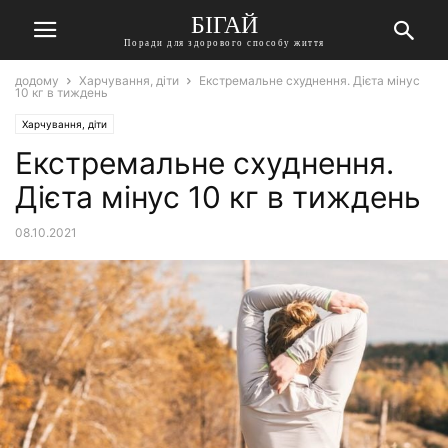
БІГАЙ
Поради для здорового способу життя
додому
Харчування, діти
Екстремальне схуднення. Дієта мінус
10 кг в тиждень
Харчування, діти
Екстремальне схуднення.
Дієта мінус 10 кг в тиждень
08.10.2021