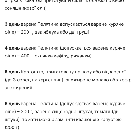
огірка з томатом приготувати салат з однією ложкою
соняшникової олії)
3 день
варена Телятина допускається варене куряче
філе) – 200 г, два яблука або дві груші
4 день
варена Телятина (допускається варене куряче
філе) – 400 г, склянка кефіру, ряжанки)
5 день
Картоплю, приготовану на пару або відвареної
(до 3 середніх картоплин), знежирене молоко або кефір
знежирений
6 день
варена Телятина (допускається варене куряче
філе) – 200 г, варене яйце (одна штука), томати (дві
штуки), томати можна замінити квашеною капустою
(200 г)