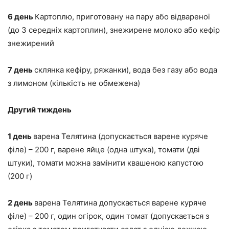
6 день
Картоплю, приготовану на пару або відвареної
(до 3 середніх картоплин), знежирене молоко або кефір
знежирений
7 день
склянка кефіру, ряжанки), вода без газу або вода
з лимоном (кількість не обмежена)
Другий тиждень
1 день
варена Телятина (допускається варене куряче
філе) – 200 г, варене яйце (одна штука), томати (дві
штуки), томати можна замінити квашеною капустою
(200 г)
2 день
варена Телятина допускається варене куряче
філе) – 200 г, один огірок, один томат (допускається з