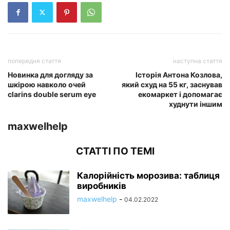
попередня стаття
наступна стаття
Новинка для догляду за
Історія Антона Козлова,
шкірою навколо очей
який схуд на 55 кг, заснував
clarins double serum eye
екомаркет і допомагає
худнути іншим
maxwelhelp
СТАТТІ ПО ТЕМІ
Калорійність морозива: таблиця
виробників
maxwelhelp
-
04.02.2022