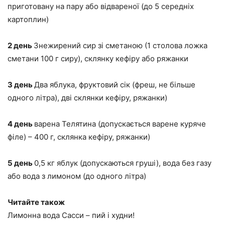
приготовану на пару або відвареної (до 5 середніх
картоплин)
2 день
Знежирений сир зі сметаною (1 столова ложка
сметани 100 г сиру), склянку кефіру або ряжанки
3 день
Два яблука, фруктовий сік (фреш, не більше
одного літра), дві склянки кефіру, ряжанки)
4 день
варена Телятина (допускається варене куряче
філе) – 400 г, склянка кефіру, ряжанки)
5 день
0,5 кг яблук (допускаються груші), вода без газу
або вода з лимоном (до одного літра)
Читайте також
Лимонна вода Сасси – пий і худни!