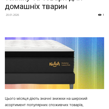
фінанси
домашніх тварин
20.01.2026
1
та
огляди
новинок
Цього місяця діють значні знижки на широкий
асортимент популярних споживчих товарів,