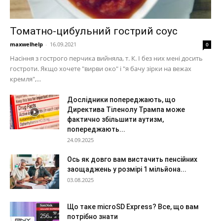
Томатно-цибульний гострий соус
maxwelhelp
-
16.09.2021
0
Насіння з гострого перчика вийняла, т. К. І без них мені досить
гостроти. Якщо хочете "вирви око" і "я бачу зірки на вежах
кремля",...
Дослідники попереджають, що
Директива Тіленолу Трампа може
фактично збільшити аутизм,
попереджають...
24.09.2025
Ось як довго вам вистачить пенсійних
заощаджень у розмірі 1 мільйона...
03.08.2025
Що таке microSD Express? Все, що вам
потрібно знати