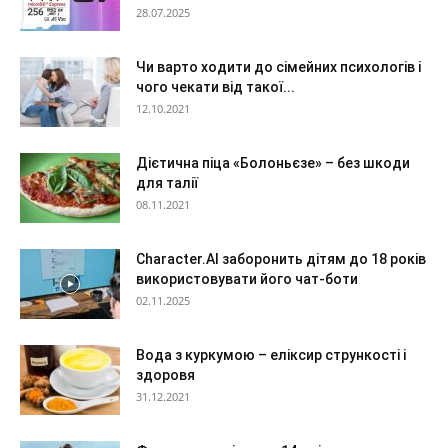
28.07.2025
Чи варто ходити до сімейних психологів і
чого чекати від такої...
12.10.2021
Дієтична піца «Болоньєзе» – без шкоди
для талії
08.11.2021
Character.AI заборонить дітям до 18 років
використовувати його чат-боти
02.11.2025
Вода з куркумою – еліксир стрункості і
здоровя
31.12.2021