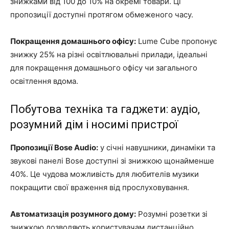
знижками від 100 до 10% на окремі товари. Ці
пропозиції доступні протягом обмеженого часу.
Покращення домашнього офісу:
Lume Cube пропонує
знижку 25% на різні освітлювальні прилади, ідеальні
для покращення домашнього офісу чи загального
освітлення вдома.
Побутова техніка та гаджети: аудіо,
розумний дім і носимі пристрої
Пропозиції Bose Audio:
у січні навушники, динаміки та
звукові панелі Bose доступні зі знижкою щонайменше
40%. Це чудова можливість для любителів музики
покращити свої враження від прослуховування.
Автоматизація розумного дому:
Розумні розетки зі
знижкою дозволяють користувачам дистанційно