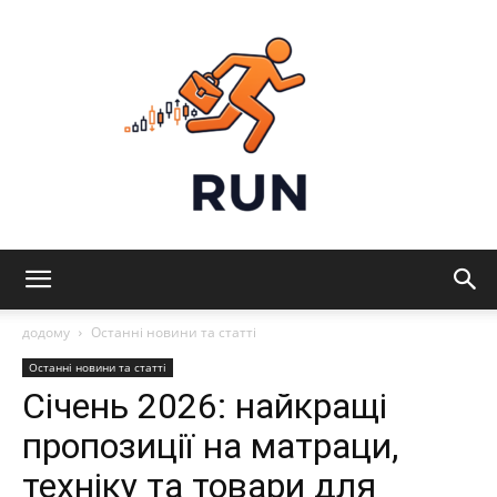
Run:
додому
Останні новини та статті
Останні новини та статті
Січень 2026: найкращі
Технології,
пропозиції на матраци,
техніку та товари для