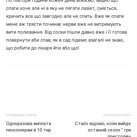
По півтори години кожен день воюємо, видно що
спати хоче але ні в яку не лягати лазіет, сміється,
кричить все що завгодно але не спить. Вже як спати
мене аж трясти починає нерви вже не витримують
вити полювання. Від соски пішли давно вже і її готова
повернути аби спав, як в сад підемо взагалі не знаю,
що робити до лікаря йти або що!
попередня стаття
наступна стаття
Одноразова виплата
Стало відомо, коли вийде
пенсіонерам в 10 тир
останній сезон ” гри
престолів»