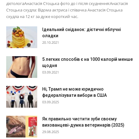
дієтологаАнастасія Стоцька фото до і після схуднення:Анастасія
Стоцька схудла: Відома актриса і співачка Анастасія Стоцька
схудла на 12 кг за дуже короткий час.
Ідеальний сніданок: дієтичні яблучні
оладки
20.10.2021
5 легких способів є на 1000 калорій менше
щодня
03.09.2021
Ні, Трамп не може юридично
федералізувати вибори в США
03.09.2025
Як правильно чистити зуби своєму
вихованцеві-думка ветеринарів (2025)
29.08.2025