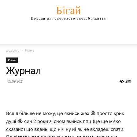
Бігай
Поради для здорового способу життя
додому
Різне
Різне
Журнал
05.09.2021
290
Все я більше не можу, це якийсь жах 😩 просто крик
душі 😭 син 2 роки зі сном якийсь ппц (це ще м’яко
сказано) що вдень, що ніч ну ні як не вкладеш спати.