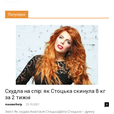
Популярні
Схудла на спір: як Стоцька скинула 8 кг
за 2 тижні
maxwelhelp
-
23.10.2021
0
Зміст Як схудла Анастасія СтоцькаДієта Стоцької – думку