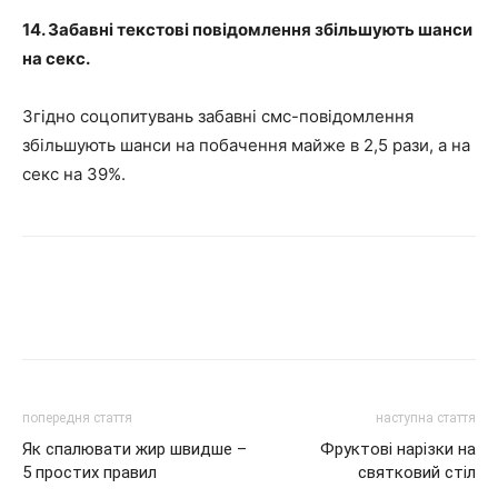
14. Забавні текстові повідомлення збільшують шанси
на секс.
Згідно соцопитувань забавні смс-повідомлення
збільшують шанси на побачення майже в 2,5 рази, а на
секс на 39%.
попередня стаття
наступна стаття
Як спалювати жир швидше –
Фруктові нарізки на
5 простих правил
святковий стіл