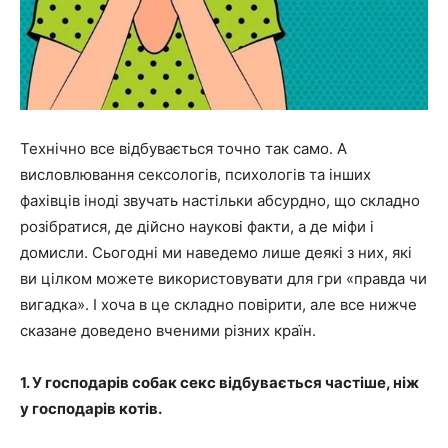
Технічно все відбувається точно так само. А
висловлювання сексологів, психологів та інших
фахівців іноді звучать настільки абсурдно, що складно
розібратися, де дійсно наукові факти, а де міфи і
домисли. Сьогодні ми наведемо лише деякі з них, які
ви цілком можете використовувати для гри «правда чи
вигадка». І хоча в це складно повірити, але все нижче
сказане доведено вченими різних країн.
1. У господарів собак секс відбувається частіше, ніж
у господарів котів.