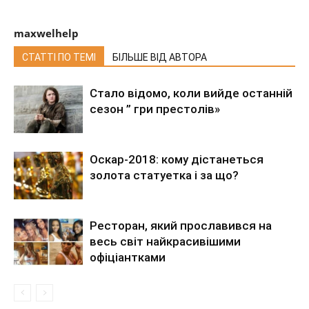
maxwelhelp
СТАТТІ ПО ТЕМІ
БІЛЬШЕ ВІД АВТОРА
Стало відомо, коли вийде останній
сезон ” гри престолів»
Оскар-2018: кому дістанеться
золота статуетка і за що?
Ресторан, який прославився на
весь світ найкрасивішими
офіціантками