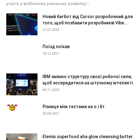
участь у всебічному ранньому розвитку!...
Новий багбот від Cursor розроблений для
того, щоб позбавити розробників Vibe...
27.07.2025
Поїзд поїхав
16.12.2021
IBM змінює структуру своєї робочої сили,
щоб зосередитися на штучному інтелекті
06.11.2025
Різниця між тестами на о.і бт.
20.09.2021
Elemis superfood aha glow cleansing butter