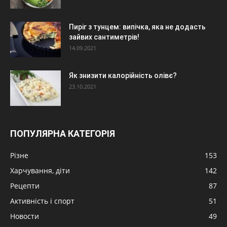
Пиріг з тунцем: випічка, яка не додасть
зайвих сантиметрів!
14.09.2021
Як знизити калорійність олівє?
23.10.2021
ПОПУЛЯРНА КАТЕГОРІЯ
Різне
153
Харчування, діти
142
Рецепти
87
Активність і спорт
51
Новости
49