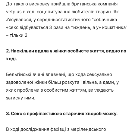
До такого висновку прийшла британська компанія
vetplus в ході соцопитування любителів тварин. Як
з’ясувалося, у середньостатистичного “собачника
«секс відбувається 3 рази на тиждень, а у» кошатника”
– тільки 2.
2. Наскільки вдала у жінки особисте життя, видно по
ході.
Бельгійські вчені впевнені, що хода сексуально
задоволеної жінки більш розкута і вільна, а дами, у
яких проблеми з особистим життям, виглядають
затиснутими.
3. Секс є профілактикою старечих хвороб мозку.
В ході дослідження фахівці з мерілендського