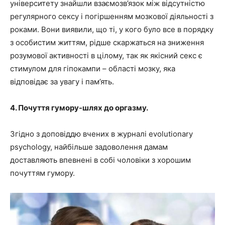
університету знайшли взаємозв’язок між відсутністю
регулярного сексу і погіршенням мозкової діяльності з
роками. Вони виявили, що ті, у кого було все в порядку
з особистим життям, рідше скаржаться на зниження
розумової активності в цілому, так як якісний секс є
стимулом для гіпокампи – області мозку, яка
відповідає за увагу і пам’ять.
4. Почуття гумору-шлях до оргазму.
Згідно з доповіддю вчених в журналі evolutionary
psychology, найбільше задоволення дамам
доставляють впевнені в собі чоловіки з хорошим
почуттям гумору.