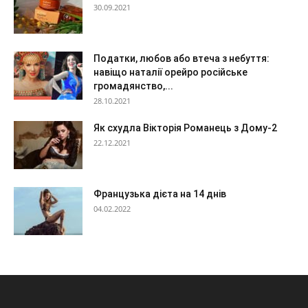
30.09.2021
Податки, любов або втеча з небуття:
навіщо наталії орейро російське
громадянство,...
28.10.2021
Як схудла Вікторія Романець з Дому-2
22.12.2021
Французька дієта на 14 днів
04.02.2022