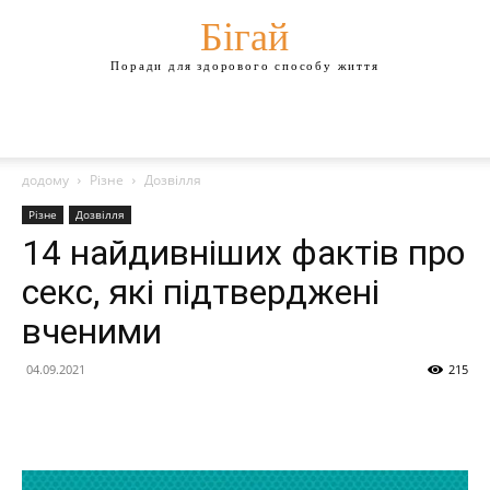
Бігай
Поради для здорового способу життя
додому
Різне
Дозвілля
Різне
Дозвілля
14 найдивніших фактів про
секс, які підтверджені
вченими
04.09.2021
215