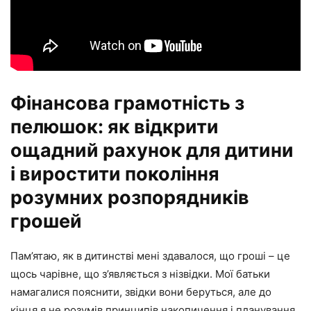
Фінансова грамотність з
пелюшок: як відкрити
ощадний рахунок для дитини
і виростити покоління
розумних розпорядників
грошей
Пам’ятаю, як в дитинстві мені здавалося, що гроші – це
щось чарівне, що з’являється з нізвідки. Мої батьки
намагалися пояснити, звідки вони беруться, але до
кінця я не розумів принципів накопичення і планування.