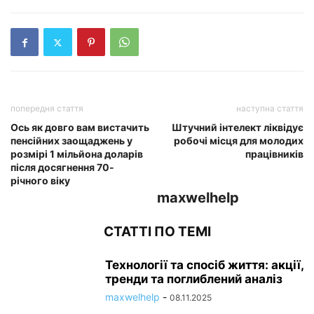
попередня стаття
наступна стаття
Ось як довго вам вистачить
Штучний інтелект ліквідує
пенсійних заощаджень у
робочі місця для молодих
розмірі 1 мільйона доларів
працівників
після досягнення 70-
річного віку
maxwelhelp
СТАТТІ ПО ТЕМІ
Технології та спосіб життя: акції,
тренди та поглиблений аналіз
maxwelhelp
-
08.11.2025