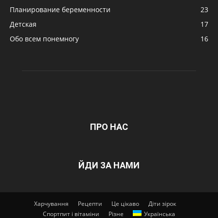
Планирование беременности
23
Детская
17
Обо всем понемногу
16
ПРО НАС
ЙДИ ЗА НАМИ
Харчування
Рецепти
Це цікаво
Діти зірок
Спортпит і вітаміни
Різне
Українська