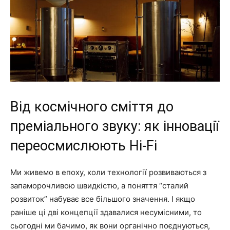
Від космічного сміття до
преміального звуку: як інновації
переосмислюють Hi-Fi
Ми живемо в епоху, коли технології розвиваються з
запаморочливою швидкістю, а поняття “сталий
розвиток” набуває все більшого значення. І якщо
раніше ці дві концепції здавалися несумісними, то
сьогодні ми бачимо, як вони органічно поєднуються,