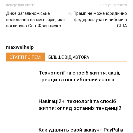
попередня стаття
наступна стаття
Дике загальноміське
Ні, Трамп не може юридично
полювання на сміттярів, яке
федералізувати вибори в
поглинуло Сан-Франциско
США
maxwelhelp
СТАТТІ ПО ТЕМІ
БІЛЬШЕ ВІД АВТОРА
Технології та спосіб життя: акції,
тренди та поглиблений аналіз
Навігаційні технології та спосіб
життя: огляд останніх тенденцій
Как удалить свой аккаунт PayPal в