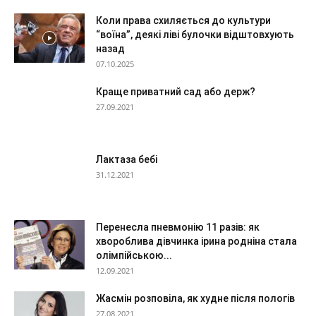
Коли права схиляється до культури
“воїна”, деякі ліві булочки відштовхують
назад
07.10.2025
Краще приватний сад або держ?
27.09.2021
Лактаза бебі
31.12.2021
Перенесла пневмонію 11 разів: як
хвороблива дівчинка ірина родніна стала
олімпійською...
12.09.2021
Жасмін розповіла, як худне після пологів
27.08.2021