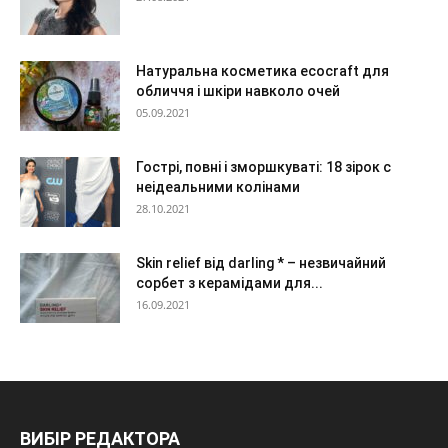
Натуральна косметика ecocraft для
обличчя і шкіри навколо очей
05.09.2021
Гострі, повні і зморшкуваті: 18 зірок c
неідеальними колінами
28.10.2021
Skin relief від darling * – незвичайний
сорбет з керамідами для...
16.09.2021
ВИБІР РЕДАКТОРА