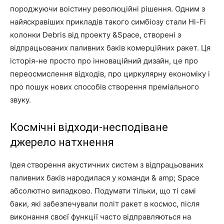
породжуючи воістину революційні рішення. Одним з
найяскравіших прикладів такого симбіозу стали Hi-Fi
колонки Debris від проекту &Space, створені з
відпрацьованих паливних баків комерційних ракет. Ця
історія-не просто про інноваційний дизайн, це про
переосмислення відходів, про циркулярну економіку і
про пошук нових способів створення преміального
звуку.
Космічні відходи-несподіване
джерело натхнення
Ідея створення акустичних систем з відпрацьованих
паливних баків народилася у команди & amp; Space
абсолютно випадково. Подумати тільки, що ті самі
баки, які забезпечували політ ракет в космос, після
виконання своєї функції часто відправляються на