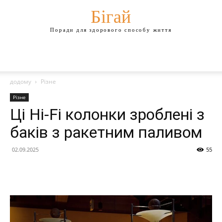
Бігай
Поради для здорового способу життя
додому
Різне
Різне
Ці Hi-Fi колонки зроблені з
баків з ракетним паливом
02.09.2025
55