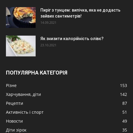
Пиріг з тунцем: випічка, яка не додасть
зайвих сантиметрів!
14.09.2021
Як знизити калорійність олівє?
23.10.2021
ПОПУЛЯРНА КАТЕГОРІЯ
Різне
153
Харчування, діти
142
Рецепти
87
Активність і спорт
51
Новости
49
Діти зірок
35