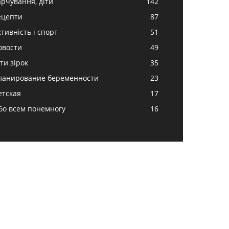
арчування, діти
142
ецепти
87
ктивність і спорт
51
овости
49
ти зірок
35
ланирование беременности
23
етская
17
бо всем понемногу
16
ДИ ЗА НАМИ