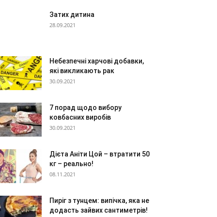
Затих дитина
28.09.2021
Небезпечні харчові добавки,
які викликають рак
30.09.2021
7 порад щодо вибору
ковбасних виробів
30.09.2021
Дієта Аніти Цой – втратити 50
кг – реально!
08.11.2021
Пиріг з тунцем: випічка, яка не
додасть зайвих сантиметрів!