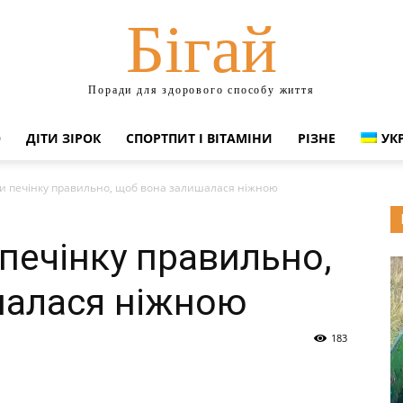
Бігай
Поради для здорового способу життя
О
ДІТИ ЗІРОК
СПОРТПИТ І ВІТАМІНИ
РІЗНЕ
УК
ти печінку правильно, щоб вона залишалася ніжною
печінку правильно,
шалася ніжною
183