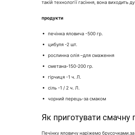
такій технології гасіння, вона виходить д
продукти
печінка яловича -500 гр.
цибуля -2 шт.
рослинна олія –для смаження
сметана-150-200 гр.
гірчиця -1 ч. Л.
сіль -1 / 2 ч. Л.
чорний перець-за смаком
Як приготувати смачну 
Печінку яловичу наріжемо брусочками.за