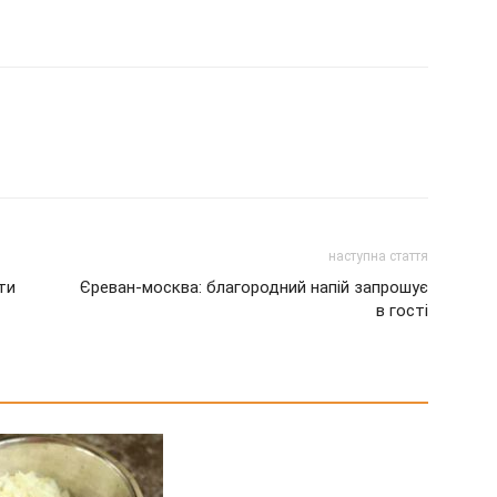
наступна стаття
ти
Єреван-москва: благородний напій запрошує
в гості