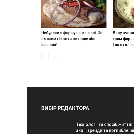
Чебуреки з фаршу на мангалі. За
Беру вчор
смаком нітрохи не гірше ніж
грам фаршу
шашлик!
І на столі
ВИБІР РЕДАКТОРА
Технології та спосіб життя:
акції, тренди та поглиблени