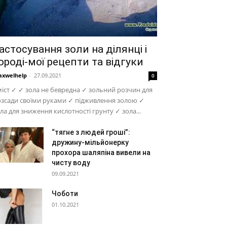
астосування золи на ділянці і
ороді-мої рецепти та відгуки
xwelhelp
-
27.09.2021
0
іст ✓ ✓ зола не бевредна ✓ зольний розчин для
зсади своїми руками ✓ підживлення золою ✓
ла для зниження кислотності грунту ✓ зола...
“тягне з людей гроші”:
дружину-мільйонерку
прохора шаляпіна вивели на
чисту воду
09.09.2021
Чоботи
01.10.2021