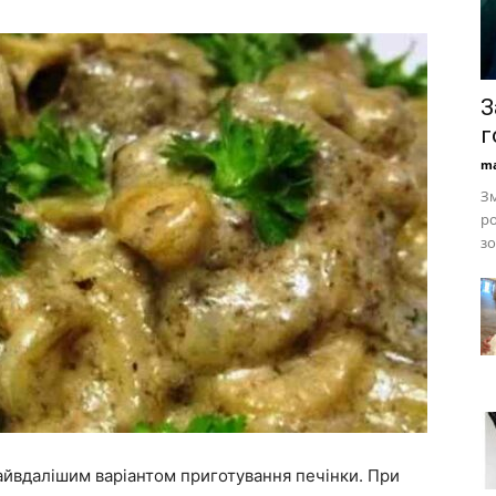
З
г
ma
Зм
ро
зо
найвдалішим варіантом приготування печінки. При