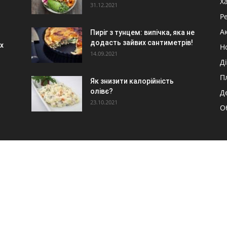
Х
31.12.2021
Р
А
Пиріг з тунцем: випічка, яка не
додасть зайвих сантиметрів!
х
Н
14.09.2021
Ді
П
Як знизити калорійність
олівє?
Д
23.10.2021
О
О НАС
Й