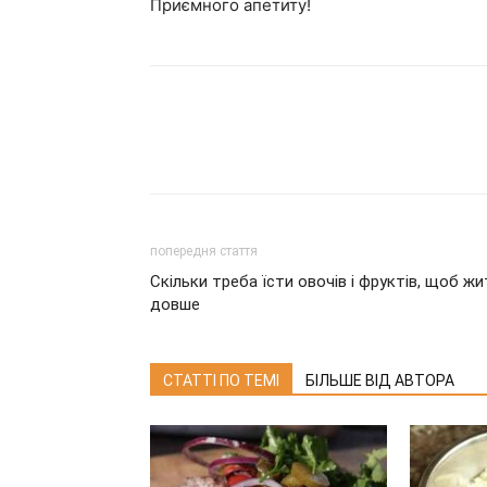
Приємного апетиту!
попередня стаття
Скільки треба їсти овочів і фруктів, щоб жи
довше
СТАТТІ ПО ТЕМІ
БІЛЬШЕ ВІД АВТОРА