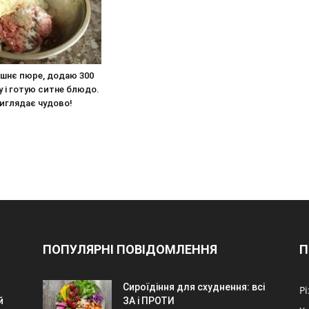
ашнє пюре, додаю 300
 і готую ситне блюдо.
 виглядає чудово!
ПОПУЛЯРНІ ПОВІДОМЛЕННЯ
П
Сироїдіння для схуднення: всі
Р
й
ЗА і ПРОТИ