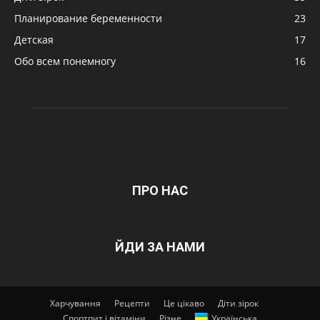
Планирование беременности
23
Детская
17
Обо всем понемногу
16
ПРО НАС
ЙДИ ЗА НАМИ
Харчування
Рецепти
Це цікаво
Діти зірок
Спортпит і вітаміни
Різне
Українська