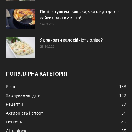
Пиріг з тунцем: випічка, яка не додасть
зайвих сантиметрів!
14.09.2021
Як знизити калорійність олівє?
23.10.2021
ПОПУЛЯРНА КАТЕГОРІЯ
Різне
153
Харчування, діти
142
Рецепти
87
Активність і спорт
51
Новости
49
Діти зірок
35