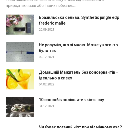
природних явищ або інших небезпек....
Бразильська сельва. Synthetic jungle edp
frederic malle
20.09.2021
Не розумію, що зі мною. Може у кого-то
було так
02.12.2021
Домашній Мажитель без консервантів –
ідеально в спеку
04.02.2022
10 способів поліпшити якість сну
31.12.2021
Чи буває поганий ніпт при відмінному узд?