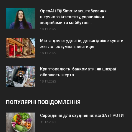
OpenAI і Fiji Simo: масштабування
штучного інтелекту, управління
хворобами та майбутнє...
18.11.2025
Міста для студентів, де вигідніше купити
житло: розумна інвестиція
18.11.2025
Криптовалютні банкомати: як шахраї
обирають жертв
18.11.2025
ПОПУЛЯРНІ ПОВІДОМЛЕННЯ
Сироїдіння для схуднення: всі ЗА і ПРОТИ
31.12.2021