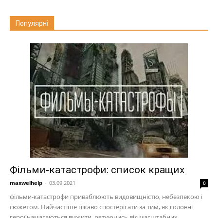
Популярні
Фільми-катастрофи: список кращих
maxwelhelp
-
03.09.2021
0
фільми-катастрофи приваблюють видовищністю, небезпекою і
сюжетом. Найчастіше цікаво спостерігати за тим, як головні
герої намагаються вижити, рятуючись від масштабних