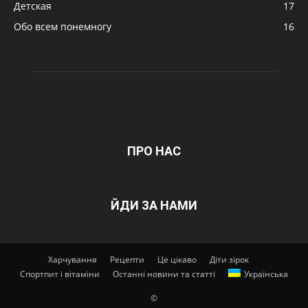
Детская
17
Обо всем понемногу
16
ПРО НАС
ЙДИ ЗА НАМИ
Харчування
Рецепти
Це цікаво
Діти зірок
Спортпит і вітаміни
Останні новини та статті
Українська
©