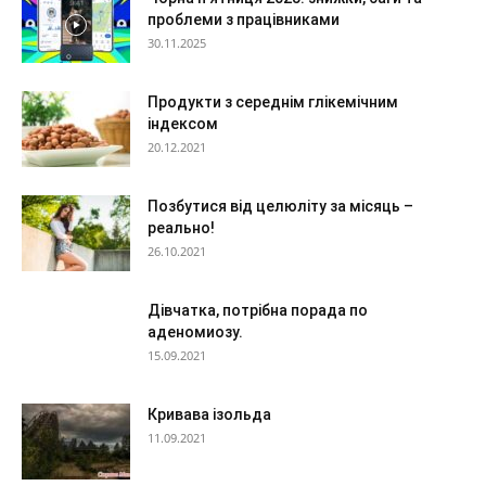
проблеми з працівниками
30.11.2025
Продукти з середнім глікемічним
індексом
20.12.2021
Позбутися від целюліту за місяць –
реально!
26.10.2021
Дівчатка, потрібна порада по
аденомиозу.
15.09.2021
Кривава ізольда
11.09.2021