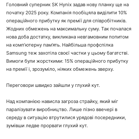
Головний суперник SK Hynix задав нову планку ще на
початку 2025 року. Компанія пообіцяла виділити 10%
операційного прибутку як премії для співробітників.
Жодних обмежень на максимальну суму. Так почалася
нова доба достатку, викликана невгамовним попитом
на комп’ютерну пам’ять. Найбільша профспілка
Samsung теж захотіла своєї частки у цьому багатстві.
Вимоги були жорсткими: 15% операційного прибутку
на премії і, зрозуміло, ніяких обмежень зверху.
Переговори швидко зайшли у глухий кут.
Над компанією нависла загроза страйку, який міг
паралізувати виробництво. Лише пізно ввечері в
середу в ситуацію втрутилися урядові посередники,
зумівши ледве прорвати глухий кут.