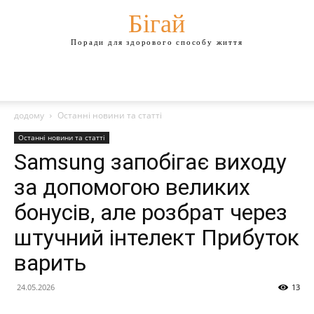
Бігай
Поради для здорового способу життя
додому
Останні новини та статті
Останні новини та статті
Samsung запобігає виходу
за допомогою великих
бонусів, але розбрат через
штучний інтелект Прибуток
варить
24.05.2026
13