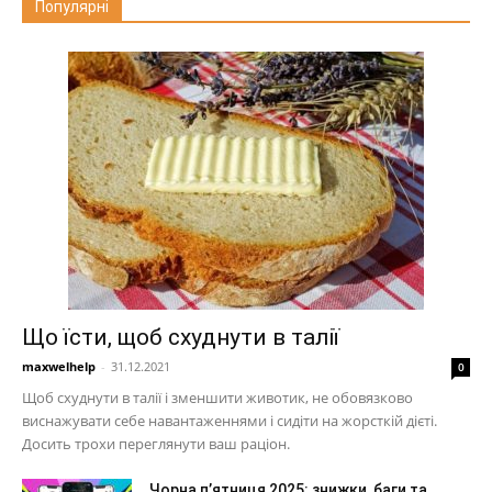
Популярні
Що їсти, щоб схуднути в талії
maxwelhelp
-
31.12.2021
0
Щоб схуднути в талії і зменшити животик, не обовязково
виснажувати себе навантаженнями і сидіти на жорсткій дієті.
Досить трохи переглянути ваш раціон.
Чорна п’ятниця 2025: знижки, баги та