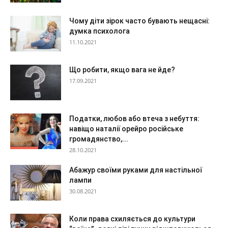
Чому діти зірок часто бувають нещасні:
думка психолога
11.10.2021
Що робити, якщо вага не йде?
17.09.2021
Податки, любов або втеча з небуття:
навіщо наталії орейро російське
громадянство,...
28.10.2021
Абажур своїми руками для настільної
лампи
30.08.2021
Коли права схиляється до культури