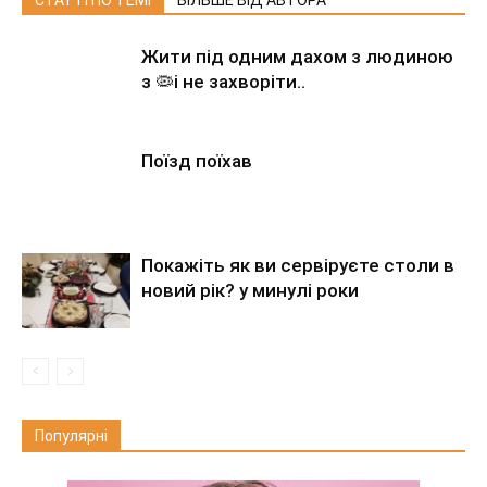
СТАТТІ ПО ТЕМІ
БІЛЬШЕ ВІД АВТОРА
Жити під одним дахом з людиною
з 🦠і не захворіти..
Поїзд поїхав
Покажіть як ви сервіруєте столи в
новий рік? у минулі роки
Популярні