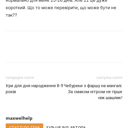
нормально для мене 25-26 днів. Але 22 це дуже
короткий. Що то може перевірити, що може бути не
так??
попередня стаття
наступна стаття
Ігри для дня народження 8-9
Чебуреки з фаршу на мангалі.
років
За смаком нітрохи не гірше
ніж шашлик!
maxwelhelp