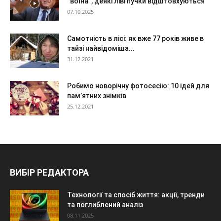
“воїна”, деякі ліві пучки відштовхуються
07.10.2025
Самотність в лісі: як вже 77 років живе в
тайзі найвідоміша...
31.12.2021
Робимо новорічну фотосесію: 10 ідей для
пам’ятних знімків
25.12.2021
ВИБІР РЕДАКТОРА
Технології та спосіб життя: акції, тренди
та поглиблений аналіз
08.11.2025