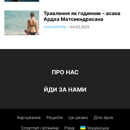
Травлення як годинник – асана
Ардха Матсиендрасана
maxwelhelp
-
04.02.2022
ПРО НАС
ЙДИ ЗА НАМИ
Харчування
Рецепти
Це цікаво
Діти зірок
Спортпит і вітаміни
Різне
Українська