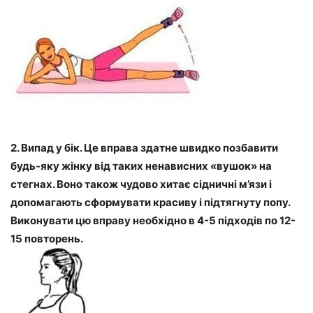
2. Випад у бік. Це вправа здатне швидко позбавити
будь-яку жінку від таких ненависних «вушок» на
стегнах. Воно також чудово хитає сідничні м’язи і
допомагають сформувати красиву і підтягнуту попу.
Виконувати цю вправу необхідно в 4-5 підходів по 12-
15 повторень.