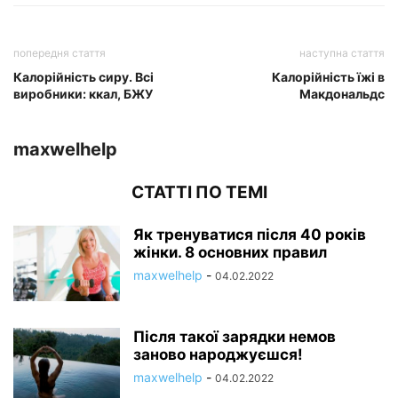
попередня стаття
наступна стаття
Калорійність сиру. Всі
Калорійність їжі в
виробники: ккал, БЖУ
Макдональдс
maxwelhelp
СТАТТІ ПО ТЕМІ
Як тренуватися після 40 років
жінки. 8 основних правил
maxwelhelp
-
04.02.2022
Після такої зарядки немов
заново народжуєшся!
maxwelhelp
-
04.02.2022