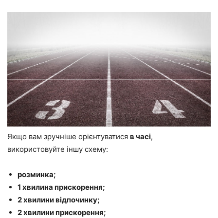
Якщо вам зручніше орієнтуватися
в часі
,
використовуйте іншу схему:
розминка;
1 хвилина прискорення;
2 хвилини відпочинку;
2 хвилини прискорення;